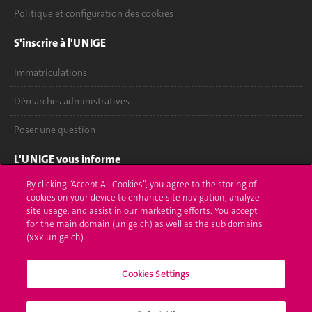
Politique et configuration des cookies
S'inscrire à l'UNIGE
Immatriculations
Démarches administratives
Poser une question
L'UNIGE vous informe
By clicking “Accept All Cookies”, you agree to the storing of
UNIGE Mobile
cookies on your device to enhance site navigation, analyze
site usage, and assist in our marketing efforts. You accept
Médias
for the main domain (unige.ch) as well as the sub domains
(xxx.unige.ch).
Offres d'emploi
Bibliothèque
Cookies Settings
Calendrier académique