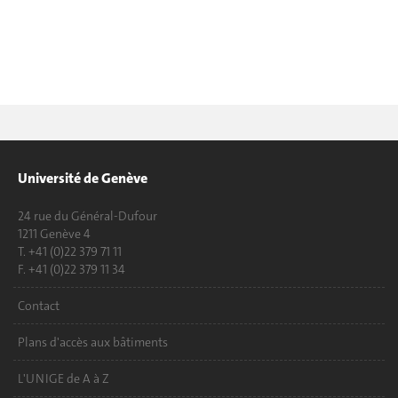
Université de Genève
24 rue du Général-Dufour
1211 Genève 4
T. +41 (0)22 379 71 11
F. +41 (0)22 379 11 34
Contact
Plans d'accès aux bâtiments
L'UNIGE de A à Z