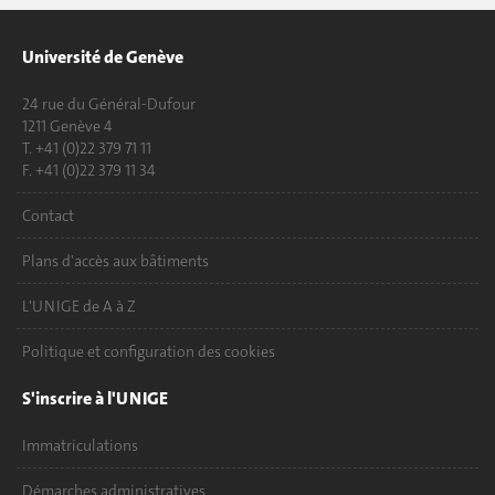
Université de Genève
24 rue du Général-Dufour
1211 Genève 4
T. +41 (0)22 379 71 11
F. +41 (0)22 379 11 34
Contact
Plans d'accès aux bâtiments
L'UNIGE de A à Z
Politique et configuration des cookies
S'inscrire à l'UNIGE
Immatriculations
Démarches administratives