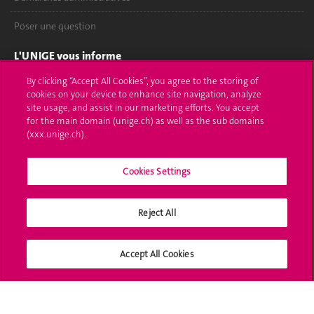
Poser une question
L'UNIGE vous informe
By clicking “Accept All Cookies”, you agree to the storing of
UNIGE Mobile
cookies on your device to enhance site navigation, analyze
site usage, and assist in our marketing efforts. You accept
Médias
for the main domain (unige.ch) as well as the sub domains
(xxx.unige.ch).
Offres d'emploi
Bibliothèque
Cookies Settings
Calendrier académique
Reject All
Médias sociaux UNIGE
Accept All Cookies
Accréditation