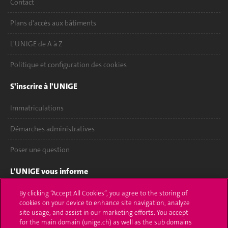
Contact
Plans d'accès aux bâtiments
L'UNIGE de A à Z
Politique et configuration des cookies
S'inscrire à l'UNIGE
Immatriculations
Démarches administratives
Poser une question
L'UNIGE vous informe
UNIGE Mobile
By clicking “Accept All Cookies”, you agree to the storing of
cookies on your device to enhance site navigation, analyze
site usage, and assist in our marketing efforts. You accept
Médias
for the main domain (unige.ch) as well as the sub domains