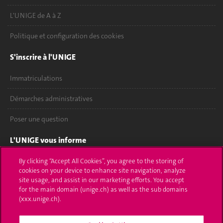
L'UNIGE de A à Z
Politique et configuration des cookies
S'inscrire à l'UNIGE
Immatriculations
Démarches administratives
Poser une question
L'UNIGE vous informe
UNIGE Mobile
By clicking “Accept All Cookies”, you agree to the storing of
cookies on your device to enhance site navigation, analyze
site usage, and assist in our marketing efforts. You accept
Médias
for the main domain (unige.ch) as well as the sub domains
(xxx.unige.ch).
Offres d'emploi
Bibliothèque