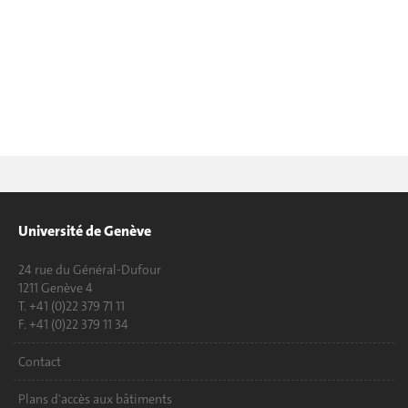
Université de Genève
24 rue du Général-Dufour
1211 Genève 4
T. +41 (0)22 379 71 11
F. +41 (0)22 379 11 34
Contact
Plans d'accès aux bâtiments