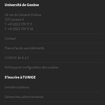
Université de Genève
24 rue du Général-Dufour
1211 Genève 4
T. +41 (0)22 379 71 11
F. +41 (0)22 379 11 34
Contact
Plans d'accès aux bâtiments
L'UNIGE de A à Z
Politique et configuration des cookies
S'inscrire à l'UNIGE
Immatriculations
Démarches administratives