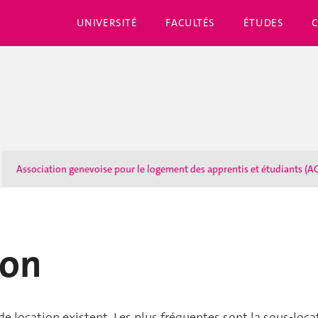
UNIVERSITÉ
FACULTÉS
ÉTUDES
Association genevoise pour le logement des apprentis et étudiants (A
ion
de location existent. Les plus fréquentes sont la sous-locat