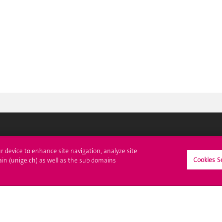
crire à l'UNIGE
L'UNIGE vous informe
ur device to enhance site navigation, analyze site
Cookies S
ain (unige.ch) as well as the sub domains
culations
UNIGE Mobile
es administratives
Médias
ne question
Offres d'emploi