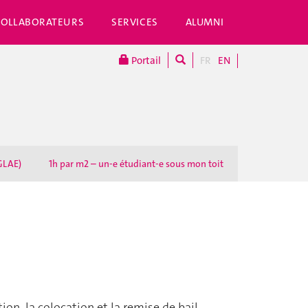
COLLABORATEURS
SERVICES
ALUMNI
Portail
FR
EN
GLAE)
1h par m2 – un-e étudiant-e sous mon toit
ion, la colocation et la remise de bail.