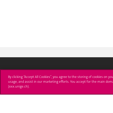
Université de Genève
S'ins
By clicking “Accept All Cookies”, you agree to the storing of cookies on yo
usage, and assist in our marketing efforts. You accept for the main dom
24 rue du Général-Dufour
Immatri
(xxx.unige.ch).
1211 Genève 4
T. +41 (0)22 379 71 11
Démarch
F. +41 (0)22 379 11 34
Poser u
Contact