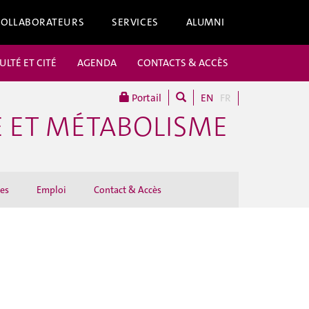
COLLABORATEURS
SERVICES
ALUMNI
ULTÉ ET CITÉ
AGENDA
CONTACTS & ACCÈS
Portail
EN
FR
E ET MÉTABOLISME
es
Emploi
Contact & Accès