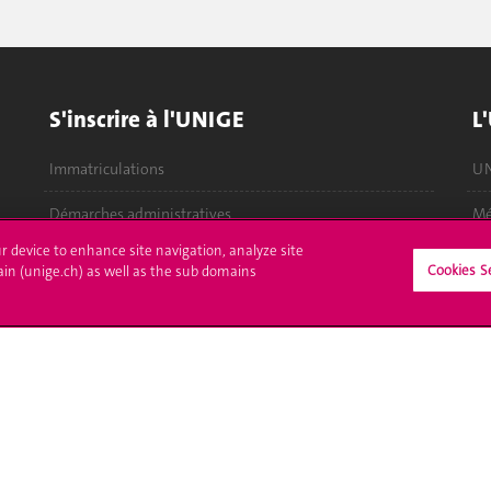
S'inscrire à l'UNIGE
L
Immatriculations
UN
Démarches administratives
Mé
ur device to enhance site navigation, analyze site
Poser une question
Of
Cookies S
ain (unige.ch) as well as the sub domains
Bi
Ca
Médias sociaux UNIGE
A