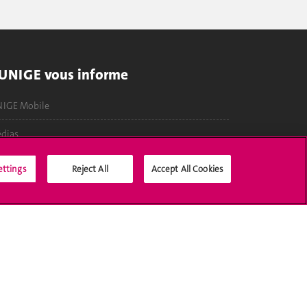
'UNIGE vous informe
IGE Mobile
dias
fres d'emploi
ettings
Reject All
Accept All Cookies
bliothèque
lendrier académique
ccréditation