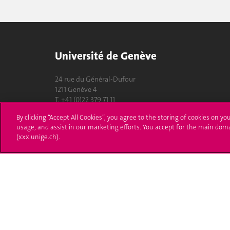
Université de Genève
24 rue du Général-Dufour
1211 Genève 4
T. +41 (0)22 379 71 11
F. +41 (0)22 379 11 34
By clicking “Accept All Cookies”, you agree to the storing of cookies on yo
usage, and assist in our marketing efforts. You accept for the main dom
Contact
(xxx.unige.ch).
Plans d'accès aux bâtiments
L'UNIGE de A à Z
Politique et configuration des cookies