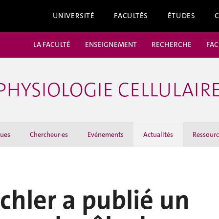
UNIVERSITÉ
FACULTÉS
ÉTUDES
LA FACULTÉ
ENSEIGNEMENT
RECHERCHE
FAC
HYSIOLOGIE CELLULAIR
ques
Chercheur·es
Evénements
Actualités
Ressourc
hler a publié un