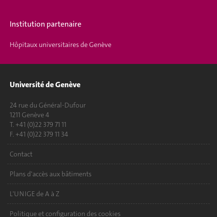
Institution partenaire
Hôpitaux universitaires de Genève
Université de Genève
24 rue du Général-Dufour
1211 Genève 4
T. +41 (0)22 379 71 11
F. +41 (0)22 379 11 34
Contact
Plans d'accès aux bâtiments
L'UNIGE de A à Z
Politique et configuration des cookies