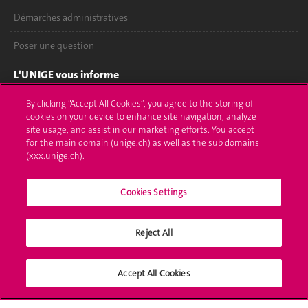
Démarches administratives
Poser une question
L'UNIGE vous informe
UNIGE Mobile
By clicking “Accept All Cookies”, you agree to the storing of
cookies on your device to enhance site navigation, analyze
site usage, and assist in our marketing efforts. You accept
Médias
for the main domain (unige.ch) as well as the sub domains
(xxx.unige.ch).
Offres d'emploi
Bibliothèque
Cookies Settings
Calendrier académique
Reject All
Médias sociaux UNIGE
Accept All Cookies