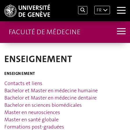
FR
FACULTÉ DE MÉDECINE
ENSEIGNEMENT
ENSEIGNEMENT
Contacts et liens
Bachelor et Master en médecine humaine
Bachelor et Master en médecine dentaire
Bachelor en sciences biomédicales
Master en neurosciences
Master en santé globale
Formations post-graduées