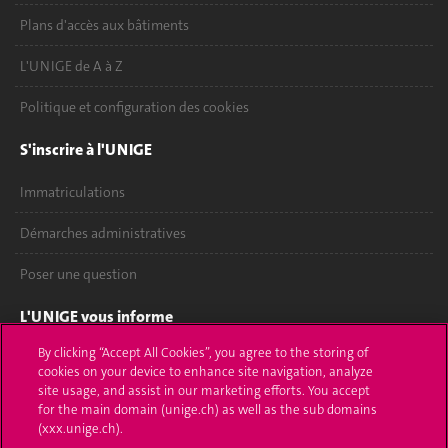
Plans d'accès aux bâtiments
L'UNIGE de A à Z
Politique et configuration des cookies
S'inscrire à l'UNIGE
Immatriculations
Démarches administratives
Poser une question
L'UNIGE vous informe
By clicking “Accept All Cookies”, you agree to the storing of
UNIGE Mobile
cookies on your device to enhance site navigation, analyze
site usage, and assist in our marketing efforts. You accept
Médias
for the main domain (unige.ch) as well as the sub domains
(xxx.unige.ch).
Offres d'emploi