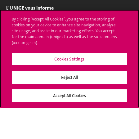
L'UNIGE vous informe
By clicking “Accept All Cookies”, you agree to the storing of
UNIGE Mobile
cookies on your device to enhance site navigation, analyze
site usage, and assist in our marketing efforts. You accept
Médias
for the main domain (unige.ch) as well as the sub domains
(xxx.unige.ch).
Offres d'emploi
Bibliothèque
Cookies Settings
Calendrier académique
Reject All
Médias sociaux UNIGE
Accept All Cookies
Accréditation