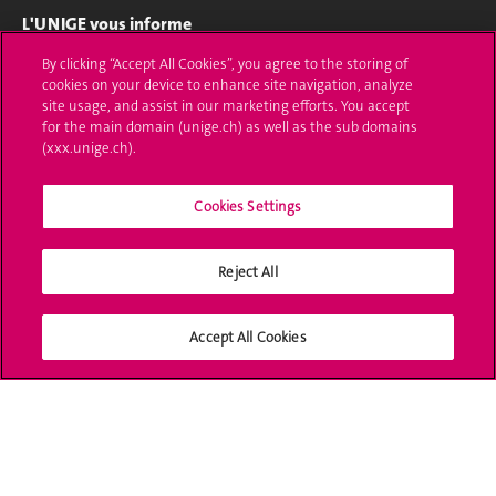
L'UNIGE vous informe
By clicking “Accept All Cookies”, you agree to the storing of
UNIGE Mobile
cookies on your device to enhance site navigation, analyze
site usage, and assist in our marketing efforts. You accept
Médias
for the main domain (unige.ch) as well as the sub domains
(xxx.unige.ch).
Offres d'emploi
Bibliothèque
Cookies Settings
Calendrier académique
Reject All
Médias sociaux UNIGE
Accept All Cookies
Accréditation