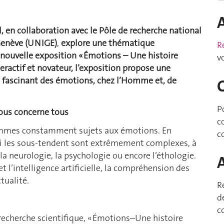
, en collaboration avec
le
Pôle de recherche national
 Genève (UNIGE)
,
explore une thématique
R
 nouvelle exposition
« Émotions – Une histoire
v
nteractif et novateur, l’exposition propose une
 fascinant des émotions, chez l’Homme et, de
P
nous concerne tous
c
 sommes constamment sujets aux émotions. En
c
ui les sous-tendent sont extrêmement complexes, à
 la neurologie, la psychologie ou encore l’éthologie.
t l’intelligence artificielle, la compréhension des
tualité.
R
d
c
recherche scientifique, « Émotions–Une histoire