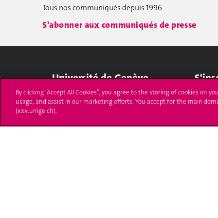
Tous nos communiqués depuis 1996
S'abonner aux communiqués de presse
Université de Genève
S'ins
By clicking “Accept All Cookies”, you agree to the storing of cookies on yo
24 rue du Général-Dufour
Immatri
usage, and assist in our marketing efforts. You accept for the main dom
1211 Genève 4
(xxx.unige.ch).
T. +41 (0)22 379 71 11
Démarch
F. +41 (0)22 379 11 34
Poser u
Contact
Plans d'accès aux bâtiments
L'UNIGE de A à Z
Politique et configuration des cookies