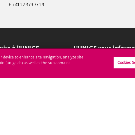
F. +41 22 379 77 29
crire à l'UNIGE
L'UNIGE vous informe
ur device to enhance site navigation, analyze site
culations
UNIGE Mobile
Cookies S
ain (unige.ch) as well as the sub domains
es administratives
Médias
ne question
Offres d'emploi
Bibliothèque
Calendrier académique