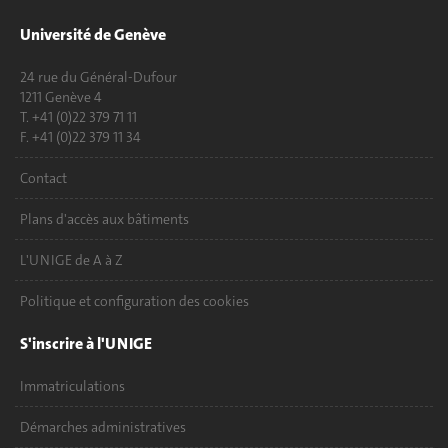
Université de Genève
24 rue du Général-Dufour
1211 Genève 4
T. +41 (0)22 379 71 11
F. +41 (0)22 379 11 34
Contact
Plans d'accès aux bâtiments
L'UNIGE de A à Z
Politique et configuration des cookies
S'inscrire à l'UNIGE
Immatriculations
Démarches administratives