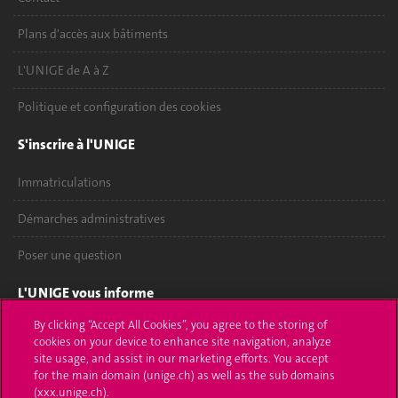
Plans d'accès aux bâtiments
L'UNIGE de A à Z
Politique et configuration des cookies
S'inscrire à l'UNIGE
Immatriculations
Démarches administratives
Poser une question
L'UNIGE vous informe
By clicking “Accept All Cookies”, you agree to the storing of
UNIGE Mobile
cookies on your device to enhance site navigation, analyze
site usage, and assist in our marketing efforts. You accept
Médias
for the main domain (unige.ch) as well as the sub domains
(xxx.unige.ch).