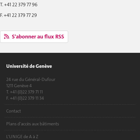
T. +41 22 379 77 96
F. +41 22 379 77 29
S'abonner au flux RSS
Université de Genève
24 rue du Général-Dufour
1211 Genève 4
T. +41 (0)22 379 71 11
F. +41 (0)22 379 11 34
Contact
Plans d'accès aux bâtiments
L'UNIGE de A à Z