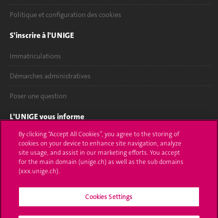
Politique et configuration des cookies
S'inscrire à l'UNIGE
Immatriculations
Démarches administratives
Poser une question
L'UNIGE vous informe
By clicking “Accept All Cookies”, you agree to the storing of
UNIGE Mobile
cookies on your device to enhance site navigation, analyze
site usage, and assist in our marketing efforts. You accept
Médias
for the main domain (unige.ch) as well as the sub domains
(xxx.unige.ch).
Offres d'emploi
Bibliothèque
Cookies Settings
Calendrier académique