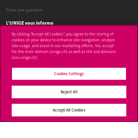
Poser une question
L'UNIGE vous informe
By clicking “Accept All Cookies”, you agree to the storing of
UNIGE Mobile
cookies on your device to enhance site navigation, analyze
site usage, and assist in our marketing efforts. You accept
Médias
for the main domain (unige.ch) as well as the sub domains
(xxx.unige.ch).
Offres d'emploi
Bibliothèque
Cookies Settings
Calendrier académique
Reject All
Médias sociaux UNIGE
Accept All Cookies
Accréditation