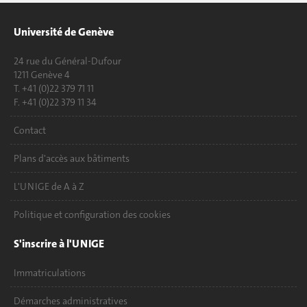
Université de Genève
24 rue du Général-Dufour
1211 Genève 4
T. +41 (0)22 379 71 11
F. +41 (0)22 379 11 34
Contact
Plans d'accès aux bâtiments
L'UNIGE de A à Z
Politique et configuration des cookies
S'inscrire à l'UNIGE
Immatriculations
Démarches administratives