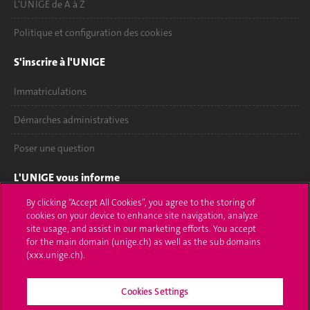
L'UNIGE de A à Z
Politique et configuration des cookies
S'inscrire à l'UNIGE
Immatriculations
Démarches administratives
Poser une question
L'UNIGE vous informe
By clicking “Accept All Cookies”, you agree to the storing of
UNIGE Mobile
cookies on your device to enhance site navigation, analyze
site usage, and assist in our marketing efforts. You accept
Médias
for the main domain (unige.ch) as well as the sub domains
(xxx.unige.ch).
Offres d'emploi
Bibliothèque
Cookies Settings