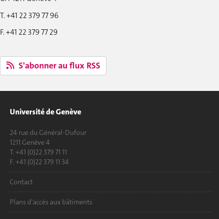
T. +41 22 379 77 96
F. +41 22 379 77 29
S'abonner au flux RSS
Université de Genève
24 rue du Général-Dufour
1211 Genève 4
T. +41 (0)22 379 71 11
F. +41 (0)22 379 11 34
Contact
Plans d'accès aux bâtiments