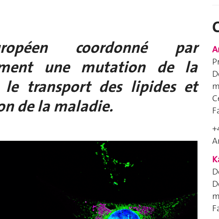
ropéen coordonné par
A
P
mment une mutation de la
D
le transport des lipides et
m
C
ion de la maladie.
F
+
A
K
D
D
m
F