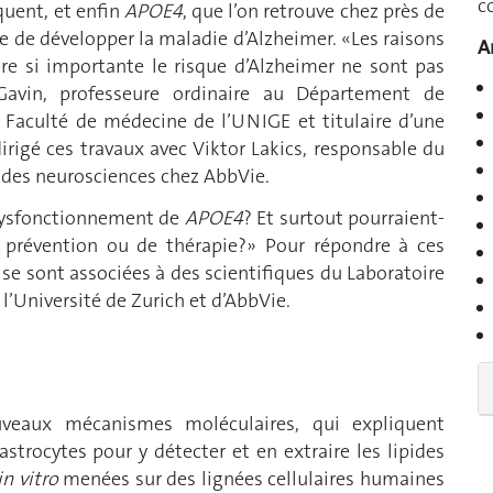
c
équent, et enfin
APOE4
, que l’on retrouve chez près de
ue de développer la maladie d’Alzheimer. «Les raisons
A
 si importante le risque d’Alzheimer ne sont pas
Gavin, professeure ordinaire au Département de
a Faculté de médecine de l’UNIGE et titulaire d’une
dirigé ces travaux avec Viktor Lakics, responsable du
 des neurosciences chez AbbVie.
 dysfonctionnement de
APOE4
? Et surtout pourraient-
de prévention ou de thérapie?» Pour répondre à ces
se sont associées à des scientifiques du Laboratoire
l’Université de Zurich et d’AbbVie.
uveaux mécanismes moléculaires, qui expliquent
rocytes pour y détecter et en extraire les lipides
in vitro
menées sur des lignées cellulaires humaines