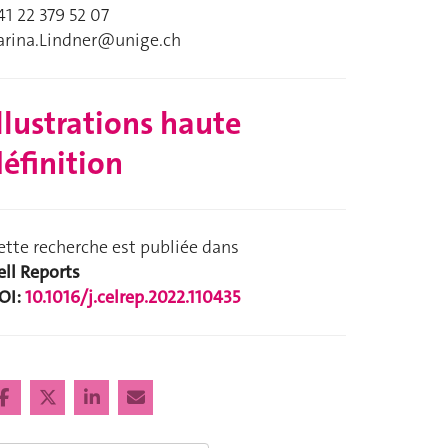
41 22 379 52 07
arina.Lindner@unige.ch
llustrations haute
éfinition
ette recherche est publiée dans
ell Reports
OI:
10.1016/j.celrep.2022.110435