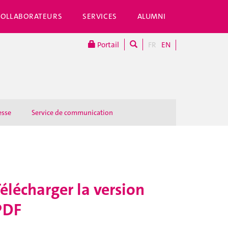
COLLABORATEURS
SERVICES
ALUMNI
Portail
FR
EN
esse
Service de communication
élécharger la version
PDF