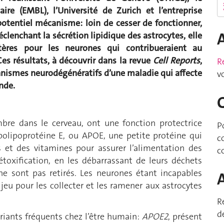
ire (EMBL), l’Université de Zurich et l’entreprise
otentiel mécanisme: loin de cesser de fonctionner,
éclenchant la sécrétion lipidique des astrocytes, elle
tères pour les neurones qui contribueraient au
es résultats, à découvrir dans la revue
Cell Reports
,
R
anismes neurodégénératifs d’une maladie qui affecte
v
nde.
mbre dans le cerveau, ont une fonction protectrice
P
apolipoprotéine E, ou APOE, une petite protéine qui
c
s et des vitamines pour assurer l’alimentation des
c
étoxification, en les débarrassant de leurs déchets
 ne sont pas retirés. Les neurones étant incapables
jeu pour les collecter et les ramener aux astrocytes
R
d
riants fréquents chez l’être humain:
APOE2
, présent