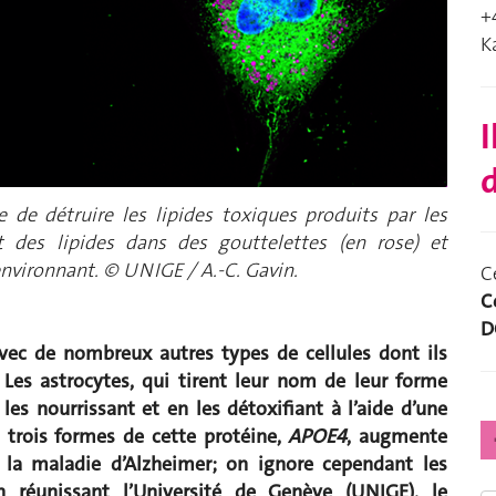
+
K
I
d
e
de
détruire
les lipides toxiques produits par les
t
d
es lipides dans des gouttelettes (
en rose
)
et
 environnant.
© UNIGE /
A.-C. Gavin.
C
C
D
avec de nombreux autres types de cellules dont ils
Les astrocytes, qui tirent leur nom de leur forme
les nourrissant et en les détoxifiant à l’aide d’une
s trois formes de cette protéine,
APOE4
, augmente
 la maladie d’Alzheimer; on ignore cependant les
 réunissant l’Université de Genève (UNIGE), le