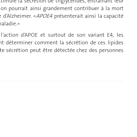
 stimule la sécrétion de triglycérides, entraînant leur
ion pourrait ainsi grandement contribuer à la mort
e d’Alzheimer. «
APOE4
présenterait ainsi la capacité
maladie.»
’action d’APOE et surtout de son variant E4, les
nt déterminer comment la sécrétion de ces lipides
tte sécrétion peut être détectée chez des personnes