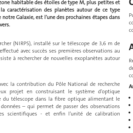
one habitable des étoiles de type M, plus petites et
t la caractérisation des planètes autour de ce type
P
e notre Galaxie, est l’une des prochaines étapes dans
c
vers.
c
cher (NIRPS), installé sur le télescope de 3,6 m de
 a effectué avec succès ses premières observations au
siste à rechercher de nouvelles exoplanètes autour
R
d
c
ec la contribution du Pôle National de recherche
A
ux projet en construisant le système d’optique
e du télescope dans la fibre optique alimentant le
es données – qui permet de passer des observations
es scientifiques - et enfin l’unité de calibration