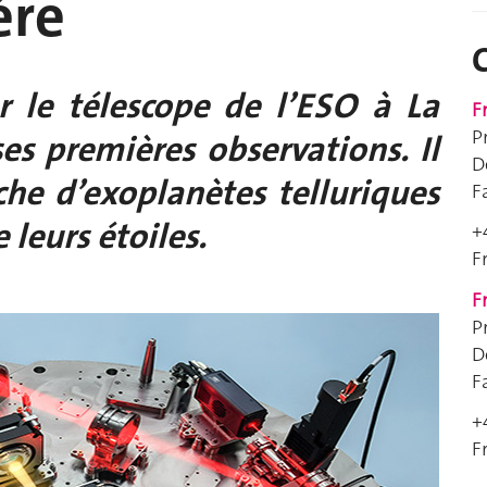
ère
ur le télescope de l’ESO à La
F
P
 ses premières observations. Il
D
rche d’exoplanètes telluriques
F
 leurs étoiles.
+
F
F
P
D
F
+
F