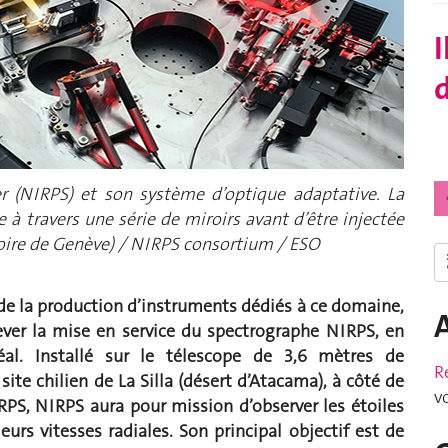
I
d
er (NIRPS) et son système d’optique adaptative. La
e à travers une série de miroirs avant d’être injectée
toire de Genève) / NIRPS consortium / ESO
 de la production d’instruments dédiés à ce domaine,
ever la mise en service du spectrographe NIRPS, en
éal. Installé sur le télescope de 3,6 mètres de
R
site chilien de La Silla (désert d’Atacama), à côté de
v
RPS, NIRPS aura pour mission d’observer les étoiles
urs vitesses radiales. Son principal objectif est de