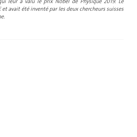
ui leur a valu le prix Nobel de Physique 2019. Le
 et avait été inventé par les deux chercheurs suisses
ne.