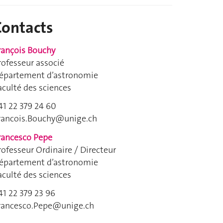
Contacts
rançois Bouchy
rofesseur associé
épartement d’astronomie
aculté des sciences
41 22 379 24 60
rancois.Bouchy@unige.ch
rancesco Pepe
rofesseur Ordinaire / Directeur
épartement d’astronomie
aculté des sciences
41 22 379 23 96
rancesco.Pepe@unige.ch