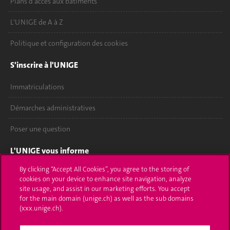
Plans d'accès aux bâtiments
L'UNIGE de A à Z
Politique et configuration des cookies
S'inscrire à l'UNIGE
Immatriculations
Démarches administratives
Poser une question
L'UNIGE vous informe
By clicking “Accept All Cookies”, you agree to the storing of
UNIGE Mobile
cookies on your device to enhance site navigation, analyze
site usage, and assist in our marketing efforts. You accept
Médias
for the main domain (unige.ch) as well as the sub domains
(xxx.unige.ch).
Offres d'emploi