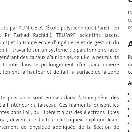
P
c
c
té par l’UNIGE et l’École polytechnique (Paris) - en
, Pr Farhad Rachidi), TRUMPF scientific lasers,
icz) et la Haute école d’ingénierie et de gestion du
in) - travaille sur un système de paratonnerre laser
énérant des canaux d’air ionisé, celui-ci a permis de
R
. Pointé dans le prolongement d’un paratonnerre
d
ellement la hauteur et de fait la surface de la zone
c
A
ute puissance sont émises dans l’atmosphère, des
à l’intérieur du faisceau. Ces filaments ionisent les
s dans l’air, qui libèrent alors des électrons libres
sma’’, devient conducteur électrique», explique Jean-
artement de physique appliquée de la Section de