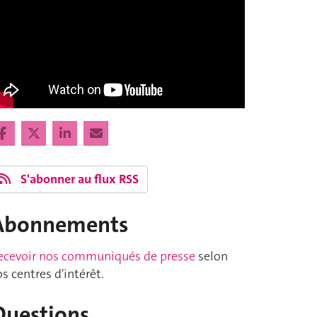
S'abonner au flux RSS
Abonnements
ecevoir nos communiqués de presse
selon
os centres d'intérêt.
Questions