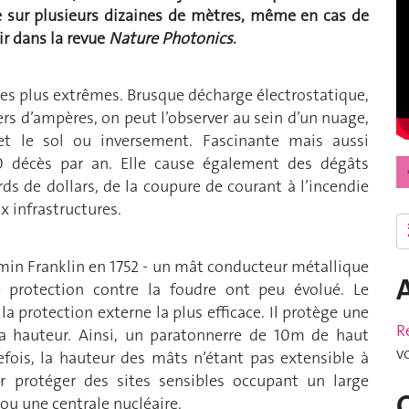
dre sur plusieurs dizaines de mètres, même en cas de
ir dans la revue
Nature Photonics
.
les plus extrêmes. Brusque décharge électrostatique,
ers d’ampères, on peut l’observer au sein d’un nuage,
et le sol ou inversement. Fascinante mais aussi
00 décès par an. Elle cause également des dégâts
rds de dollars, de la coupure de courant à l’incendie
 infrastructures.
min Franklin en 1752 - un mât conducteur métallique
 protection contre la foudre ont peu évolué. Le
a protection externe la plus efficace. Il protège une
R
sa hauteur. Ainsi, un paratonnerre de 10m de haut
v
fois, la hauteur des mâts n’étant pas extensible à
ur protéger des sites sensibles occupant un large
n ou une centrale nucléaire.