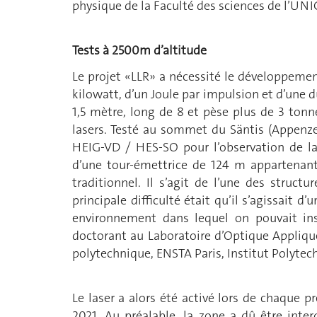
physique de la Faculté des sciences de l’UNIG
Tests à 2500m d’altitude
Le projet «LLR» a nécessité le développeme
kilowatt, d’un Joule par impulsion et d’une d
1,5 mètre, long de 8 et pèse plus de 3 tonne
lasers. Testé au sommet du Säntis (Appenzel
HEIG-VD / HES-SO pour l’observation de la 
d’une tour-émettrice de 124 m appartenant
traditionnel. Il s’agit de l’une des struct
principale difficulté était qu’il s’agissait 
environnement dans lequel on pouvait inst
doctorant au Laboratoire d’Optique Appliqu
polytechnique, ENSTA Paris, Institut Polytech
Le laser a alors été activé lors de chaque p
2021. Au préalable, la zone a dû être interdi