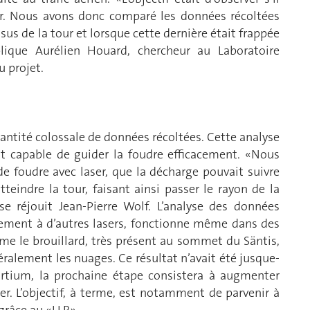
ser. Nous avons donc comparé les données récoltées
sus de la tour et lorsque cette dernière était frappée
lique Aurélien Houard, chercheur au Laboratoire
u projet.
quantité colossale de données récoltées. Cette analyse
st capable de guider la foudre efficacement. «Nous
e foudre avec laser, que la décharge pouvait suivre
teindre la tour, faisant ainsi passer le rayon de la
 réjouit Jean-Pierre Wolf. L’analyse des données
ement à d’autres lasers, fonctionne même dans des
me le brouillard, très présent au sommet du Säntis,
téralement les nuages. Ce résultat n’avait été jusque-
ortium, la prochaine étape consistera à augmenter
er. L’objectif, à terme, est notamment de parvenir à
râce au «LLR».