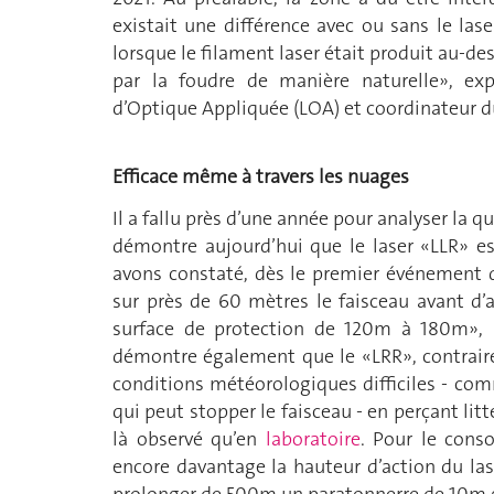
existait une différence avec ou sans le la
lorsque le filament laser était produit au-des
par la foudre de manière naturelle», exp
d’Optique Appliquée (LOA) et coordinateur d
Efficace même à travers les nuages
Il a fallu près d’une année pour analyser la 
démontre aujourd’hui que le laser «LLR» e
avons constaté, dès le premier événement d
sur près de 60 mètres le faisceau avant d’at
surface de protection de 120m à 180m», se
démontre également que le «LRR», contrair
conditions météorologiques difficiles - com
qui peut stopper le faisceau - en perçant lit
là observé qu’en
laboratoire
. Pour le cons
encore davantage la hauteur d’action du las
prolonger de 500m un paratonnerre de 10m g