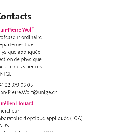
Contacts
ean-Pierre Wolf
rofesseur ordinaire
épartement de
hysique appliquée
ection de physique
aculté des sciences
NIGE
41 22 379 05 03
ean-Pierre.Wolf@unige.ch
urélien Houard
hercheur
aboratoire d’optique appliquée (LOA)
NRS