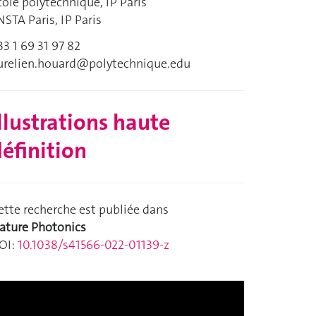
cole polytechnique, IP Paris
NSTA Paris, IP Paris
33 1 69 31 97 82
urelien.houard@polytechnique.edu
llustrations haute
éfinition
ette recherche est publiée dans
ature Photonics
OI:
10.1038/s41566-022-01139-z