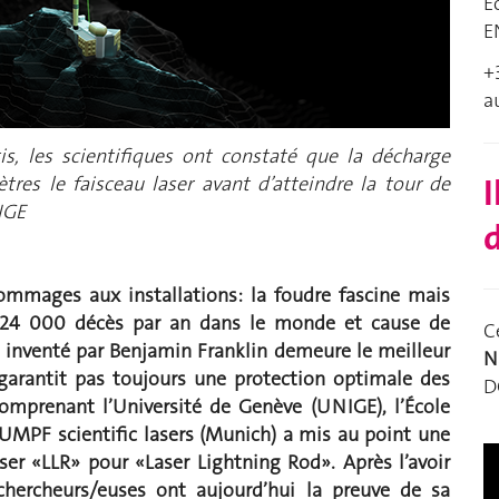
É
E
+
a
, les scientifiques ont constaté que la décharge
tres le faisceau laser avant d’atteindre la tour de
I
IGE
d
dommages aux installations: la foudre fascine mais
24 000 décès par an dans le monde et cause de
C
e inventé par Benjamin Franklin demeure le meilleur
N
garantit pas toujours une protection optimale des
D
omprenant l’Université de Genève (UNIGE), l’École
TRUMPF scientific lasers (Munich) a mis au point une
ser «LLR» pour «Laser Lightning Rod». Après l’avoir
chercheurs/euses ont aujourd’hui la preuve de sa