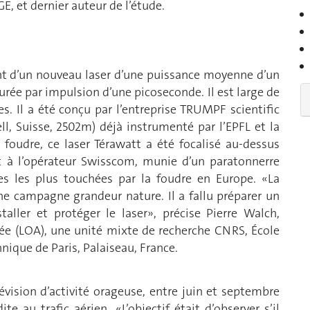
E, et dernier auteur de l’étude.
nt d’un nouveau laser d’une puissance moyenne d’un
urée par impulsion d’une picoseconde. Il est large de
s. Il a été conçu par l’entreprise TRUMPF scientific
l, Suisse, 2502m) déjà instrumenté par l’EPFL et la
foudre, ce laser Térawatt a été focalisé au-dessus
 à l’opérateur Swisscom, munie d’un paratonnerre
ures les plus touchées par la foudre en Europe. «La
d’une campagne grandeur nature. Il a fallu préparer un
aller et protéger le laser», précise Pierre Walch,
ée (LOA), une unité mixte de recherche CNRS, École
nique de Paris, Palaiseau, France.
révision d’activité orageuse, entre juin et septembre
te au trafic aérien. «L’objectif était d’observer s’il