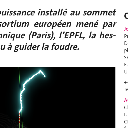
puissance installé au sommet
nsortium européen mené par
J
nique (Paris), l’EPFL, la hes-
P
D
 à guider la foudre.
p
S
F
U
+
J
A
C
L
C