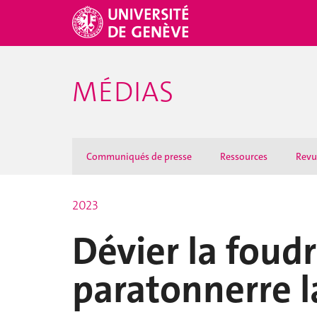
MÉDIAS
Communiqués de presse
Ressources
Revu
2023
Dévier la foud
paratonnerre l