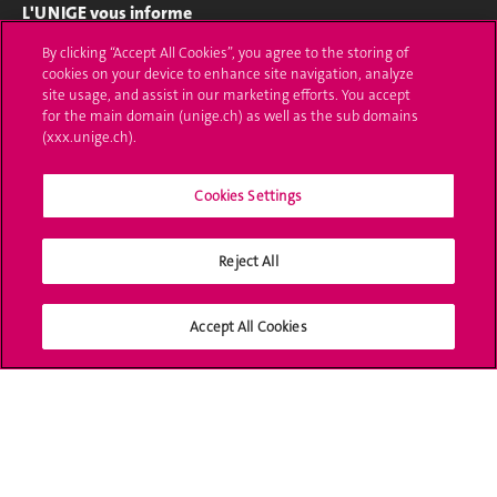
L'UNIGE vous informe
By clicking “Accept All Cookies”, you agree to the storing of
UNIGE Mobile
cookies on your device to enhance site navigation, analyze
site usage, and assist in our marketing efforts. You accept
Médias
for the main domain (unige.ch) as well as the sub domains
(xxx.unige.ch).
Offres d'emploi
Bibliothèque
Cookies Settings
Calendrier académique
Reject All
Médias sociaux UNIGE
Accept All Cookies
Accréditation