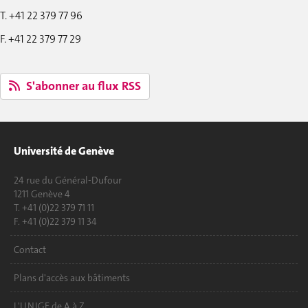
T. +41 22 379 77 96
F. +41 22 379 77 29
S'abonner au flux RSS
Université de Genève
24 rue du Général-Dufour
1211 Genève 4
T. +41 (0)22 379 71 11
F. +41 (0)22 379 11 34
Contact
Plans d'accès aux bâtiments
L'UNIGE de A à Z