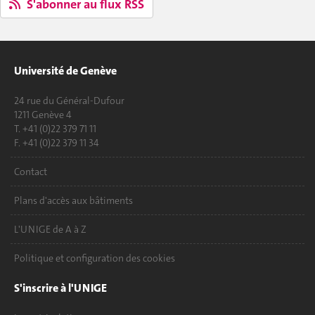
S'abonner au flux RSS
Université de Genève
24 rue du Général-Dufour
1211 Genève 4
T. +41 (0)22 379 71 11
F. +41 (0)22 379 11 34
Contact
Plans d'accès aux bâtiments
L'UNIGE de A à Z
Politique et configuration des cookies
S'inscrire à l'UNIGE