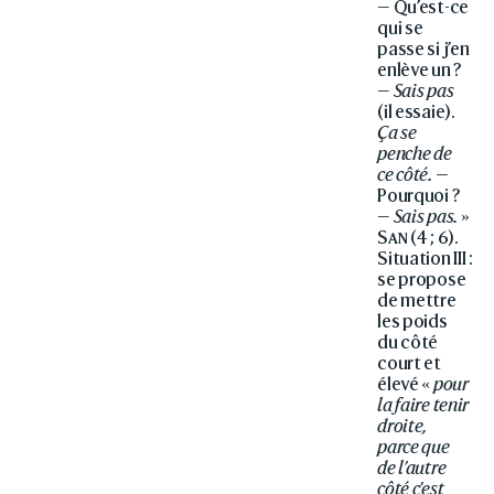
— Qu’est-ce
qui se
passe si j’en
enlève un ?
—
Sais pas
(il essaie).
Ça se
penche de
ce côté. —
Pourquoi ?
—
Sais pas.
»
San
(4 ; 6).
Situation III :
se propose
de mettre
les poids
du côté
court et
élevé «
pour
la faire tenir
droite,
parce que
de l’autre
côté c’est