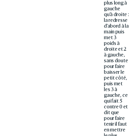
plus long à
gauche
qu’à droite :
la redresse
d’abord à la
main puis
met 3
poids à
droite et 2
à gauche,
sans doute
pour faire
baisser le
petit côté,
puis met
les 3 à
gauche, ce
qui fait 5
contre 0 et
dit que
pour faire
tenir il faut
en mettre
le plus