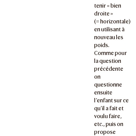
tenir « bien
droite »
(= horizontale)
en utilisant à
nouveau les
poids.
Comme pour
la question
précédente
on
questionne
ensuite
l’enfant sur ce
qu’il a fait et
voulu faire,
etc., puis on
propose