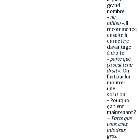
grand
nombre
«
au
milieu ».
Il
recommence
ensuite à
en mettre
davantage
à droite
«
parce que
ça veut tenir
droit ».
On
finit par lui
montrer
une
solution :
« Pourquoi
ça tient
maintenant ?
—
Parce que
vous avez
mis deux
gros.