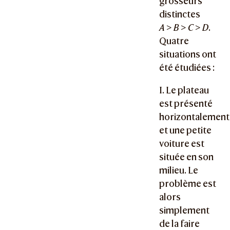
grosseurs
distinctes
A
>
B
>
C
>
D
.
Quatre
situations ont
été étudiées :
I. Le plateau
est présenté
horizontalement
et une petite
voiture est
située en son
milieu. Le
problème est
alors
simplement
de la faire