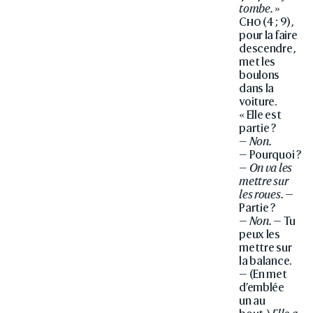
tombe.
»
Cho
(4 ; 9),
pour la faire
descendre,
met les
boulons
dans la
voiture.
« Elle est
partie ?
—
Non.
— Pourquoi ?
—
On va les
mettre sur
les roues. —
Partie ?
— Non. —
Tu
peux les
mettre sur
la balance.
— (En met
d’emblée
un au