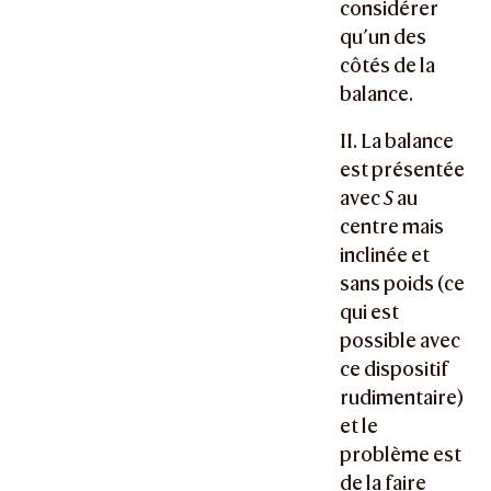
considérer
qu’un des
côtés de la
balance.
II. La balance
est présentée
avec
S
au
centre mais
inclinée et
sans poids (ce
qui est
possible avec
ce dispositif
rudimentaire)
et le
problème est
de la faire