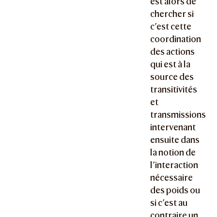
est alors de
chercher si
c’est cette
coordination
des actions
qui est à la
source des
transitivités
et
transmissions
intervenant
ensuite dans
la notion de
l’interaction
nécessaire
des poids ou
si c’est au
contraire un