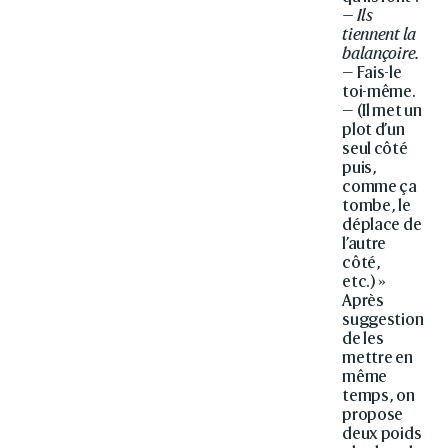
— Ils
tiennent la
balançoire.
— Fais-le
toi-même.
— (Il met un
plot d’un
seul côté
puis,
comme ça
tombe, le
déplace de
l’autre
côté,
etc.) »
Après
suggestion
de les
mettre en
même
temps, on
propose
deux poids