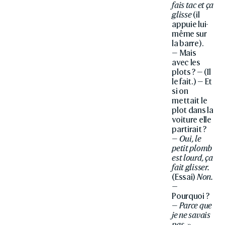
fais tac et ça
glisse
(il
appuie lui-
même sur
la barre).
— Mais
avec les
plots ? — (Il
le fait.) — Et
si on
mettait le
plot dans la
voiture elle
partirait ?
—
Oui, le
petit plomb
est lourd, ça
fait glisser.
(Essai)
Non.
—
Pourquoi ?
—
Parce que
je ne savais
pas.
»