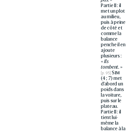
Partie II : il
met un plot
au milieu,
puis à peine
de côté et
comme la
balance
penche il en
ajoute
plusieurs :
«
Ils
tombent.
»
Sim
(4 ; 7) met
d’abord un
poids dans
la voiture,
puis sur le
plateau.
Partie II : il
tient lui-
même la
balance à la