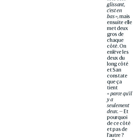
glissant,
c’est en
bas »,
mais
ensuite elle
met deux
gros de
chaque
côté. On
enlève les
deux du
long côté
et San
constate
que ça
tient
«
parce qu’il
y a
seulement
deux. —
Et
pourquoi
de ce côté
et pas de
l’autre ?