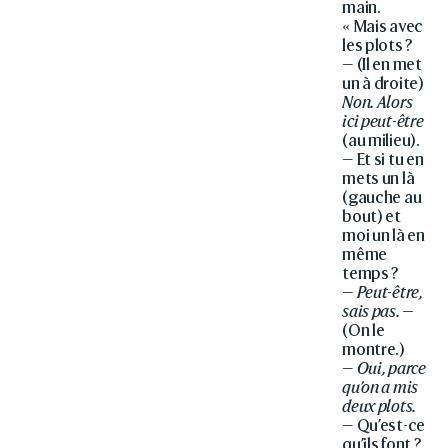
main.
« Mais avec
les plots ?
— (Il en met
un à droite)
Non. Alors
ici peut-être
(au milieu).
— Et si tu en
mets un là
(gauche au
bout) et
moi un là en
même
temps ?
—
Peut-être,
sais pas. —
(On le
montre.)
—
Oui, parce
qu’on a mis
deux plots.
— Qu’est-ce
qu’ils font ?