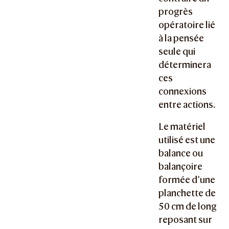
progrès
opératoire lié
à la pensée
seule qui
déterminera
ces
connexions
entre actions.
Le matériel
utilisé est une
balance ou
balançoire
formée d’une
planchette de
50 cm de long
reposant sur