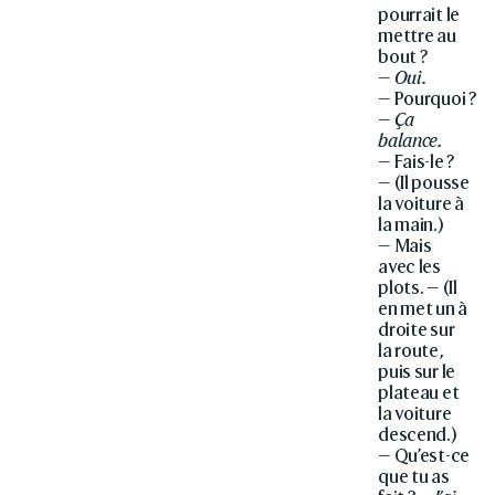
pourrait le
mettre au
bout ?
—
Oui.
— Pourquoi ?
—
Ça
balance.
— Fais-le ?
— (Il pousse
la voiture à
la main.)
— Mais
avec les
plots. — (Il
en met un à
droite sur
la route,
puis sur le
plateau et
la voiture
descend.)
— Qu’est-ce
que tu as