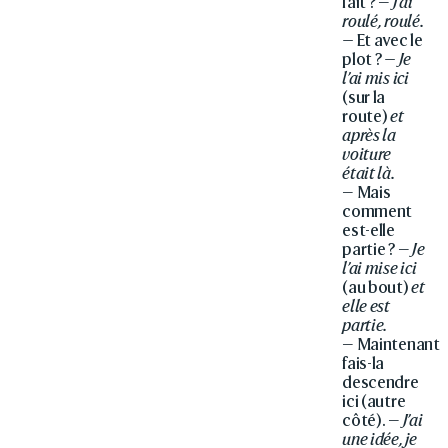
fait ? —
J’ai
roulé, roulé.
—
Et avec le
plot ?
— Je
l’ai mis ici
(sur la
route)
et
après la
voiture
était là.
— Mais
comment
est-elle
partie ? —
Je
l’ai mise ici
(au bout)
et
elle est
partie.
— Maintenant
fais-la
descendre
ici (autre
côté). —
J’ai
une idée, je