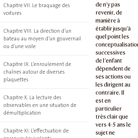
de n’y pas
Chapitre VII. Le braquage des
revenir, de
voitures
manière à
établir jusqu’à
Chapitre VIII. La direction d’un
quel point les
bateau au moyen d’un gouvernail
conceptualisatio
ou d’une voile
successives
de l’enfant
Chapitre IX. L’enroulement de
dépendent de
chaînes autour de diverses
ses actions ou
plaquettes
les dirigent au
contraire. Il
Chapitre X. La lecture des
est en
observables en une situation de
particulier
démultiplication
très clair que
vers 4-5 ans le
Chapitre XI. L’effectuation de
sujet ne