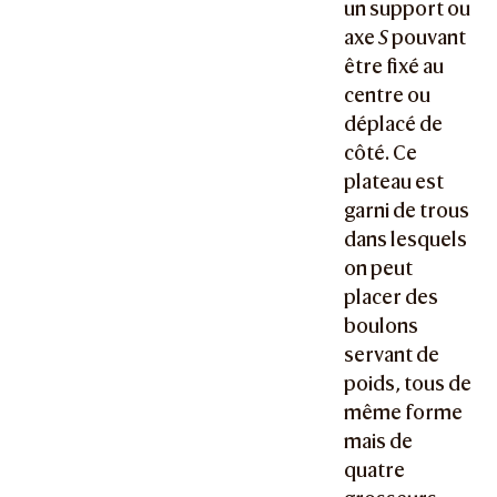
un support ou
axe
S
pouvant
être fixé au
centre ou
déplacé de
côté. Ce
plateau est
garni de trous
dans lesquels
on peut
placer des
boulons
servant de
poids, tous de
même forme
mais de
quatre