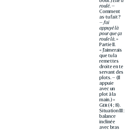
bout.)
Elle a
roulé. —
Comment
as-tu fait ?
—
J’ai
appuyé là
pour que ça
roule là.
»
Partie II.
« J’aimerais
que tu la
remettes
droite en te
servant des
plots. — (Il
appuie
avec un
plot à la
main.) »
Ger
(4 ; 8).
Situation III :
balance
inclinée
avec bras