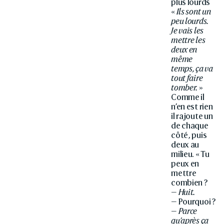
plus lourds
«
Ils sont un
peu lourds.
Je vais les
mettre les
deux en
même
temps, ça va
tout faire
tomber.
»
Comme il
n’en est rien
il rajoute un
de chaque
côté, puis
deux au
milieu. « Tu
peux en
mettre
combien ?
—
Huit.
— Pourquoi ?
—
Parce
qu’après ça