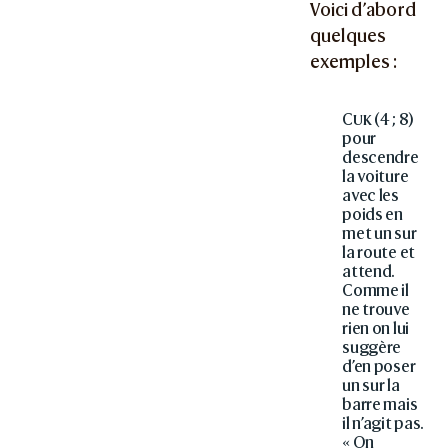
Voici d’abord
quelques
exemples :
Cuk
(4 ; 8)
pour
descendre
la voiture
avec les
poids en
met un sur
la route et
attend.
Comme il
ne trouve
rien on lui
suggère
d’en poser
un sur la
barre mais
il n’agit pas.
« On