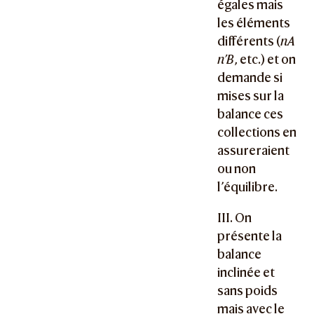
égales mais
les éléments
différents (
nA
n’B
, etc.) et on
demande si
mises sur la
balance ces
collections en
assureraient
ou non
l’équilibre.
III. On
présente la
balance
inclinée et
sans poids
mais avec le