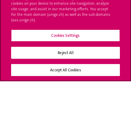
cookies on your device to enhance site navigation, analyze
UNIGE Mobile
site usage, and assist in our marketing efforts. You accept
for the main domain (unige.ch) as well as the sub domains
Médias
(xxx.unige.ch).
Offres d'emploi
Cookies Settings
Bibliothèque
Calendrier académique
Reject All
Médias sociaux UNIGE
Accept All Cookies
Accréditation