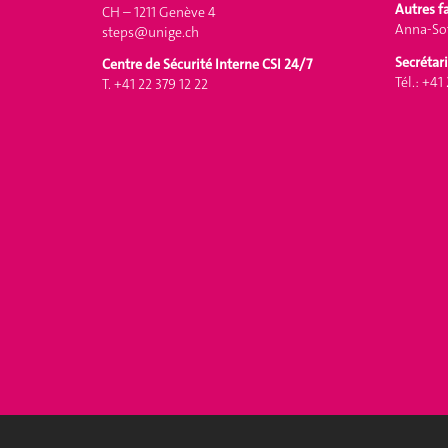
Autres f
CH – 1211 Genève 4
Anna-Sof
steps@unige.ch
Secrétari
Centre de Sécurité Interne CSI 24/7
Tél.: +41
T. +41 22 379 12 22