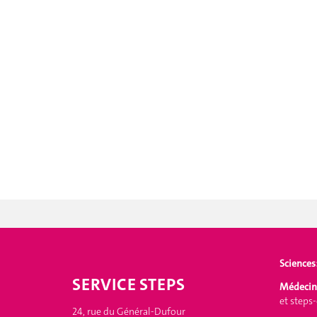
Sciences
SERVICE STEPS
Médecin
et
steps
24, rue du Général-Dufour