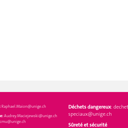
Déchets dangereux
:
dechet
:
Raphael.Maion@unige.ch
speciaux@unige.ch
e:
Audrey.Maciejewski@unige.ch
-cmu@unige.ch
Sûreté et sécurité