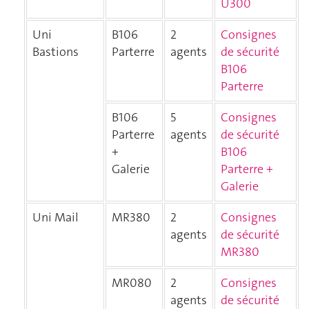
U300
Uni
B106
2
Consignes
Bastions
Parterre
agents
de sécurité
B106
Parterre
B106
5
Consignes
Parterre
agents
de sécurité
+
B106
Galerie
Parterre +
Galerie
Uni Mail
MR380
2
Consignes
agents
de sécurité
MR380
MR080
2
Consignes
agents
de sécurité