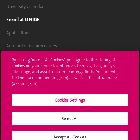
University Calendar
Enroll at UNIGE
Applications
Administrative procedures
Ask a question
By clicking “Accept All Cookies”, you agree to the storing of
cookies on your device to enhance site navigation, analyze
Contact
site usage, and assist in our marketing efforts. You accept
for the main domain (unige.ch) as well as the sub domains
(xxx.unige.ch).
Media
Library
Cookies Settings
University Structures
Reject All
Social Media
Accept All Cookies