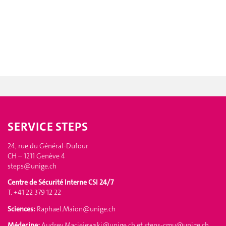
SERVICE STEPS
24, rue du Général-Dufour
CH – 1211 Genève 4
steps@unige.ch
Centre de Sécurité Interne CSI 24/7
T. +41 22 379 12 22
Sciences:
Raphael.Maion@unige.ch
Médecine:
Audrey.Maciejewski@unige.ch
et
steps-cmu@unige.ch