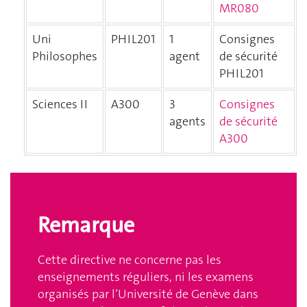
MR080
Uni
PHIL201
1
Consignes
Philosophes
agent
de sécurité
PHIL201
Sciences II
A300
3
Consignes
agents
de sécurité
A300
Remarque
Cette directive ne concerne pas les
enseignements réguliers, ni les examens
organisés par l’Université de Genève dans