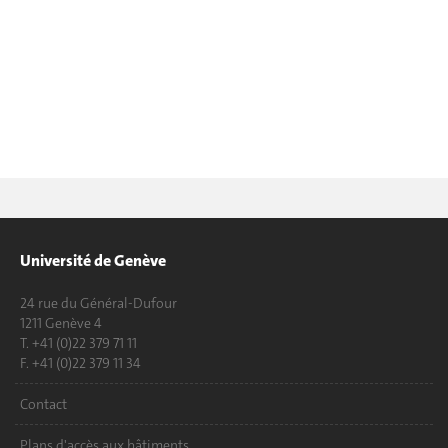
Université de Genève
24 rue du Général-Dufour
1211 Genève 4
T. +41 (0)22 379 71 11
F. +41 (0)22 379 11 34
Contact
Plans d'accès aux bâtiments