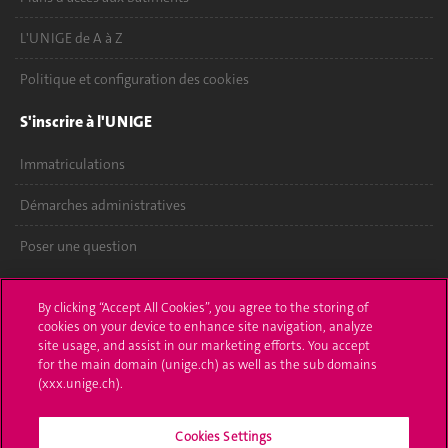
L'UNIGE de A à Z
Politique et configuration des cookies
S'inscrire à l'UNIGE
Immatriculations
Démarches administratives
Poser une question
L'UNIGE vous informe
By clicking “Accept All Cookies”, you agree to the storing of
cookies on your device to enhance site navigation, analyze
UNIGE Mobile
site usage, and assist in our marketing efforts. You accept
for the main domain (unige.ch) as well as the sub domains
Médias
(xxx.unige.ch).
Offres d'emploi
Cookies Settings