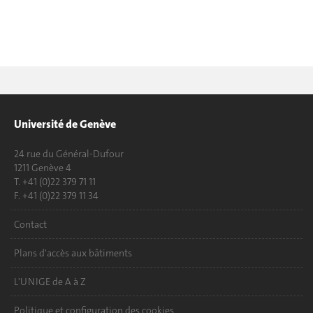
Université de Genève
24 rue du Général-Dufour
1211 Genève 4
T. +41 (0)22 379 71 11
F. +41 (0)22 379 11 34
Contact
Plans d'accès aux bâtiments
L'UNIGE de A à Z
Politique et configuration des cookies