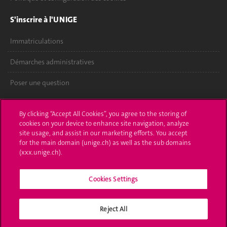
S'inscrire à l'UNIGE
Immatriculations
Démarches administratives
Poser une question
L'UNIGE vous informe
By clicking “Accept All Cookies”, you agree to the storing of
cookies on your device to enhance site navigation, analyze
UNIGE Mobile
site usage, and assist in our marketing efforts. You accept
for the main domain (unige.ch) as well as the sub domains
Médias
(xxx.unige.ch).
Offres d'emploi
Cookies Settings
Bibliothèque
Calendrier académique
Reject All