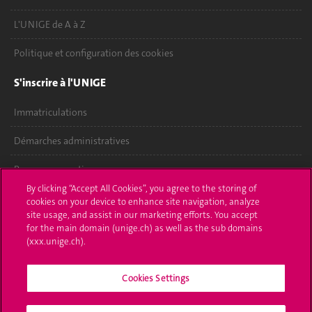
L'UNIGE de A à Z
Politique et configuration des cookies
S'inscrire à l'UNIGE
Immatriculations
Démarches administratives
Poser une question
By clicking “Accept All Cookies”, you agree to the storing of
L'UNIGE vous informe
cookies on your device to enhance site navigation, analyze
site usage, and assist in our marketing efforts. You accept
for the main domain (unige.ch) as well as the sub domains
UNIGE Mobile
(xxx.unige.ch).
Médias
Cookies Settings
Offres d'emploi