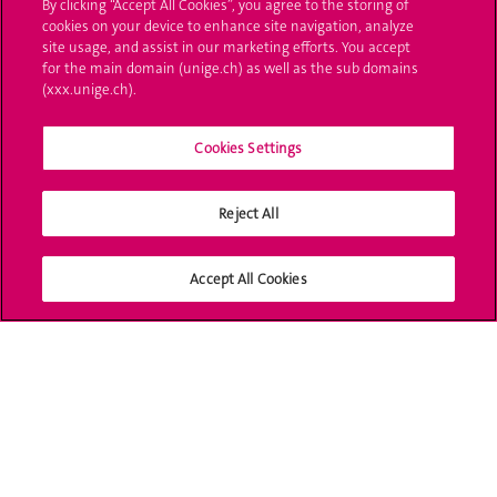
By clicking “Accept All Cookies”, you agree to the storing of
L'UNIGE vous informe
cookies on your device to enhance site navigation, analyze
site usage, and assist in our marketing efforts. You accept
for the main domain (unige.ch) as well as the sub domains
UNIGE Mobile
(xxx.unige.ch).
Médias
Cookies Settings
Offres d'emploi
Bibliothèque
Reject All
Calendrier académique
Accept All Cookies
Médias sociaux UNIGE
Accréditation