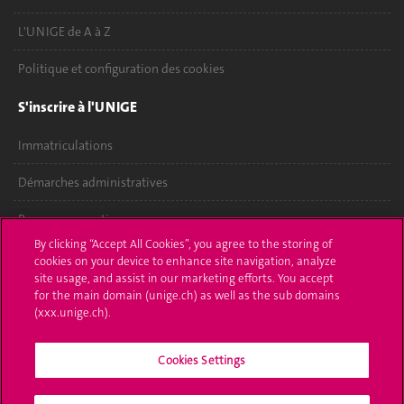
L'UNIGE de A à Z
Politique et configuration des cookies
S'inscrire à l'UNIGE
Immatriculations
Démarches administratives
Poser une question
By clicking “Accept All Cookies”, you agree to the storing of
L'UNIGE vous informe
cookies on your device to enhance site navigation, analyze
site usage, and assist in our marketing efforts. You accept
for the main domain (unige.ch) as well as the sub domains
UNIGE Mobile
(xxx.unige.ch).
Médias
Cookies Settings
Offres d'emploi