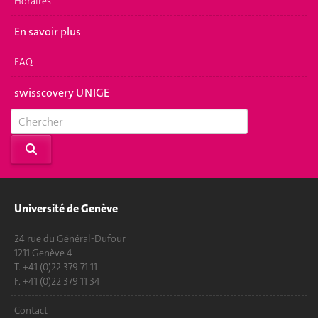
Horaires
En savoir plus
FAQ
swisscovery UNIGE
Université de Genève
24 rue du Général-Dufour
1211 Genève 4
T. +41 (0)22 379 71 11
F. +41 (0)22 379 11 34
Contact