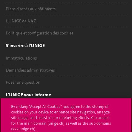
Plans d'accès aux bâtiments
L'UNIGE de A à Z
Politique et configuration des cookies
S'inscrire à l'UNIGE
Immatriculations
Démarches administratives
Poser une question
L'UNIGE vous informe
By clicking “Accept All Cookies”, you agree to the storing of
UNIGE Mobile
cookies on your device to enhance site navigation, analyze
site usage, and assist in our marketing efforts. You accept
Médias
for the main domain (unige.ch) as well as the sub domains
(xxx.unige.ch).
Offres d'emploi