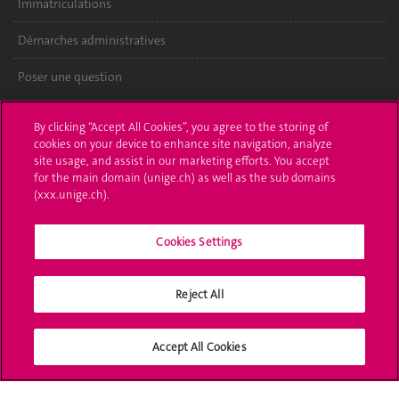
Immatriculations
Démarches administratives
Poser une question
L'UNIGE vous informe
By clicking “Accept All Cookies”, you agree to the storing of
cookies on your device to enhance site navigation, analyze
UNIGE Mobile
site usage, and assist in our marketing efforts. You accept
for the main domain (unige.ch) as well as the sub domains
Médias
(xxx.unige.ch).
Offres d'emploi
Cookies Settings
Bibliothèque
Reject All
Calendrier académique
Médias sociaux UNIGE
Accept All Cookies