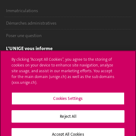
Immatriculations
Démarches administratives
Poser une question
L'UNIGE vous informe
By clicking “Accept All Cookies”, you agree to the storing of
UNIGE Mobile
cookies on your device to enhance site navigation, analyze
site usage, and assist in our marketing efforts. You accept
Médias
for the main domain (unige.ch) as well as the sub domains
(xxx.unige.ch).
Offres d'emploi
Bibliothèque
Cookies Settings
Calendrier académique
Reject All
Médias sociaux UNIGE
Accept All Cookies