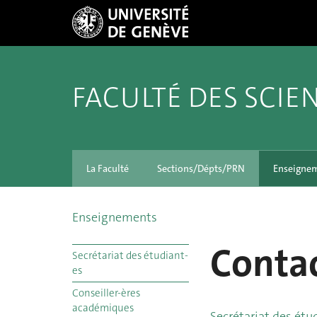
FACULTÉ DES SCIE
La Faculté
Sections/Dépts/PRN
Enseigne
Enseignements
Conta
Secrétariat des étudiant-
es
Conseiller-ères
académiques
Secrétariat des étu