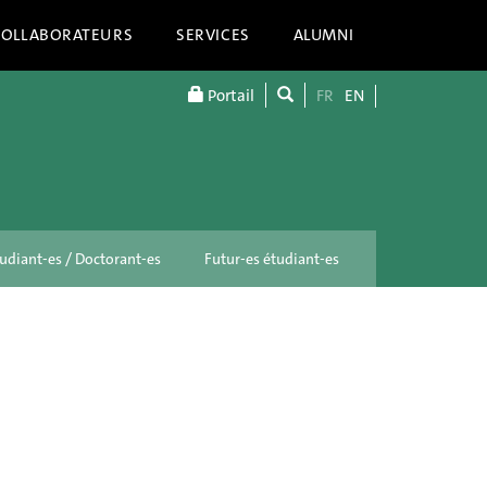
COLLABORATEURS
SERVICES
ALUMNI
Portail
FR
EN
udiant-es / Doctorant-es
Futur-es étudiant-es