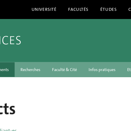
UNIVERSITÉ
FACULTÉS
ÉTUDES
NCES
ments
Recherches
Faculté & Cité
Infos pratiques
Et
cts
diant-es