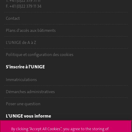
T. +41 (0)22 379 71 11
F. +41 (0)22 379 11 34
Contact
Plans d'accès aux bâtiments
L'UNIGE de A à Z
Politique et configuration des cookies
S'inscrire à l'UNIGE
Immatriculations
Démarches administratives
Poser une question
L'UNIGE vous informe
UNIGE Mobile
By clicking “Accept All Cookies”, you agree to the storing of