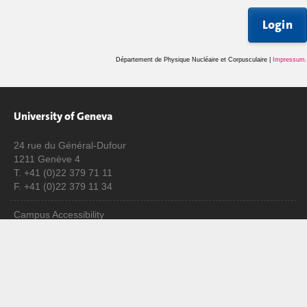
Login
Département de Physique Nucléaire et Corpusculaire |
Impressum
.
University of Geneva
24 rue du Général-Dufour
1211 Genève 4
T. +41 (0)22 379 71 11
F. +41 (0)22 379 11 34
Campus Accessibility
University Calendar
Enroll at UNIGE
Applications