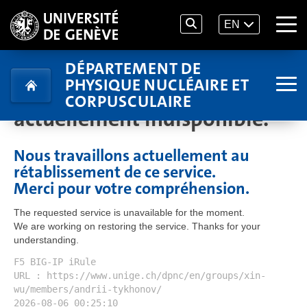
EN
DÉPARTEMENT DE
PHYSIQUE NUCLÉAIRE ET
Le service demandé est
CORPUSCULAIRE
actuellement indisponible.
Nous travaillons actuellement au
rétablissement de ce service.
Merci pour votre compréhension.
The requested service is unavailable for the moment.
We are working on restoring the service. Thanks for your
understanding.
F5 BIG-IP iRule
URL : https://www.unige.ch/dpnc/en/groups/xin-
wu/members/andrii-tykhonov/
2026-08-06 00:25:10