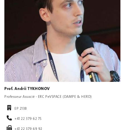
Prof. Andrii TYKHONOV
Professeur Associé - ERC PeVSPACE (DAMPE & HERD)
EP 213B
+41 22 379 62 75
+41 22 379 69 92