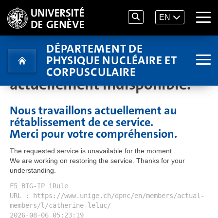
EN
DÉPARTEMENT DE
PHYSIQUE NUCLÉAIRE ET
Le service demandé est
CORPUSCULAIRE
actuellement indisponible.
Nous travaillons actuellement au
rétablissement de ce service.
Merci pour votre compréhension.
The requested service is unavailable for the moment.
We are working on restoring the service. Thanks for your
understanding.
F5 BIG-IP iRule
URL : https://www.unige.ch/dpnc/en/members/actual-
members/l/catherine-leluc/
2026-08-06 05:23:19