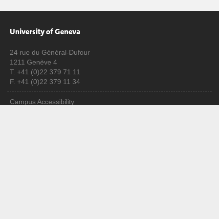
University of Geneva
24 rue du Général-Dufour
1211 Genève 4
T. +41 (0)22 379 71 11
F. +41 (0)22 379 11 34
Campus Accessibility
University Calendar
Enroll at UNIGE
Applications
Administrative procedures
Ask a question