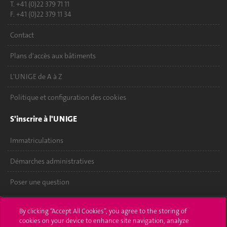
T. +41 (0)22 379 71 11
F. +41 (0)22 379 11 34
Contact
Plans d'accès aux bâtiments
L'UNIGE de A à Z
Politique et configuration des cookies
S'inscrire à l'UNIGE
Immatriculations
Démarches administratives
Poser une question
L'UNIGE vous informe
By clicking “Accept All Cookies”, you agree to the storing of
cookies on your device to enhance site navigation, analyze
UNIGE Mobile