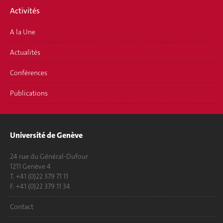
Activités
A la Une
Actualités
Conférences
Publications
Université de Genève
24 rue du Général-Dufour
1211 Genève 4
T. +41 (0)22 379 71 11
F. +41 (0)22 379 11 34
Contact