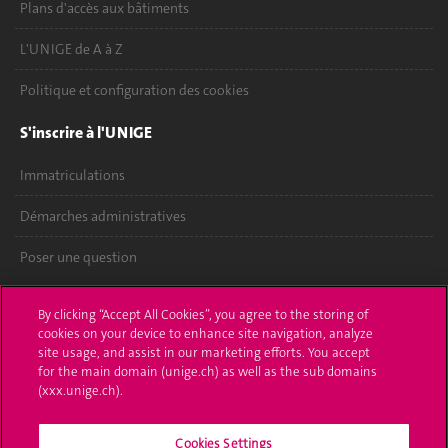
Plans d'accès aux bâtiments
L'UNIGE de A à Z
Politique et configuration des cookies
S'inscrire à l'UNIGE
Immatriculations
Démarches administratives
Poser une question
L'UNIGE vous informe
By clicking “Accept All Cookies”, you agree to the storing of
cookies on your device to enhance site navigation, analyze
UNIGE Mobile
site usage, and assist in our marketing efforts. You accept
for the main domain (unige.ch) as well as the sub domains
Médias
(xxx.unige.ch).
Offres d'emploi
Cookies Settings