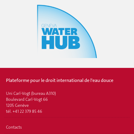
Plateforme pour le droit international de l'eau douce
Uni Carl-Vogt (bureau A310)
Boulevard Carl-Vogt 66
1205 Genève
tél. +41 22 379 85 46
Contacts