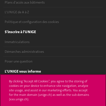
Plans d'accès aux bâtiments
L'UNIGE de A à Z
Politique et configuration des cookies
S'inscrire à l'UNIGE
Immatriculations
Démarches administratives
Poser une question
L'UNIGE vous informe
UNIGE Mobile
By clicking “Accept All Cookies”, you agree to the storing of
cookies on your device to enhance site navigation, analyze
site usage, and assist in our marketing efforts. You accept
Médias
for the main domain (unige.ch) as well as the sub domains
(xxx.unige.ch).
Offres d'emploi