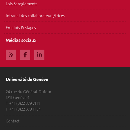
Lois & règlements
Intranet des collaborateurs/trices
Emplois & stages
Médias sociaux
Université de Genève
24 rue du Général-Dufour
1211 Genève 4
T. +41 (0)22 379 71 11
F. +41 (0)22 379 11 34
Contact