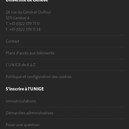
24 rue du Général-Dufour
1211 Genève 4
T. +41 (0)22 379 71 11
F. +41 (0)22 379 11 34
Contact
Plans d'accès aux bâtiments
L'UNIGE de A à Z
Politique et configuration des cookies
S'inscrire à l'UNIGE
Immatriculations
Démarches administratives
Poser une question