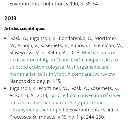
Environmental pollution, v. 190, p. 58‑64.
2013
Articles scientifiques
Ivask, A., Juganson, K., Bondarenko, O., Mortimer,
M., Aruoja, V., Kasemets, K., Blinova, I., Heinlaan, M.,
Slaveykova, V., et Kahru, A., 2013,
Mechanisms of
toxic action of Ag, ZnO and CuO nanoparticles to
selected ecotoxicological test organisms and
mammalian cells in vitro : A comparative review
:
Nanotoxicology, p. 1‑15.
Juganson, K., Mortimer, M., Ivask, A., Kasemets, K.,
et Kahru, A., 2013,
Extracellular conversion of silver
ions into silver nanoparticles by protozoan
Tetrahymena thermophila
: Environmental science.
Processes & impacts, v. 15, no. 1, p. 244‑250.