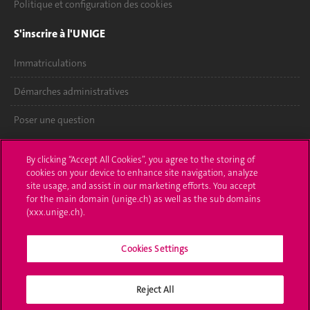
Politique et configuration des cookies
S'inscrire à l'UNIGE
Immatriculations
Démarches administratives
Poser une question
L'UNIGE vous informe
By clicking “Accept All Cookies”, you agree to the storing of
cookies on your device to enhance site navigation, analyze
UNIGE Mobile
site usage, and assist in our marketing efforts. You accept
for the main domain (unige.ch) as well as the sub domains
Médias
(xxx.unige.ch).
Offres d'emploi
Cookies Settings
Bibliothèque
Reject All
Calendrier académique