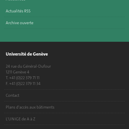
Actualités RSS
Archive ouverte
Université de Genève
24 rue du Général-Dufour
1211 Genève 4
T. +41 (0)22 379 71 11
F. +41 (0)22 379 11 34
Contact
Plans d'accès aux bâtiments
L'UNIGE de A à Z