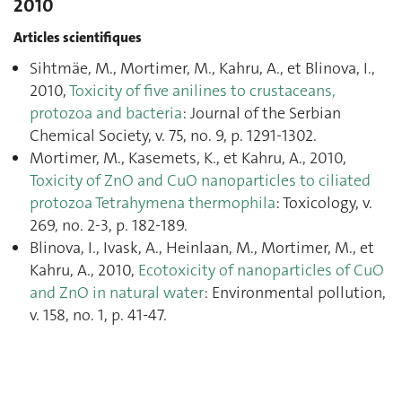
2010
Articles scientifiques
Sihtmäe, M., Mortimer, M., Kahru, A., et Blinova, I.,
2010,
Toxicity of five anilines to crustaceans,
protozoa and bacteria
: Journal of the Serbian
Chemical Society, v. 75, no. 9, p. 1291‑1302.
Mortimer, M., Kasemets, K., et Kahru, A., 2010,
Toxicity of ZnO and CuO nanoparticles to ciliated
protozoa Tetrahymena thermophila
: Toxicology, v.
269, no. 2-3, p. 182‑189.
Blinova, I., Ivask, A., Heinlaan, M., Mortimer, M., et
Kahru, A., 2010,
Ecotoxicity of nanoparticles of CuO
and ZnO in natural water
: Environmental pollution,
v. 158, no. 1, p. 41‑47.