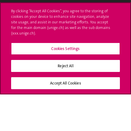
L'UNIGE vous informe
By clicking “Accept All Cookies”, you agree to the storing of
cookies on your device to enhance site navigation, analyze
UNIGE Mobile
site usage, and assist in our marketing efforts. You accept
for the main domain (unige.ch) as well as the sub domains
Médias
(xxx.unige.ch).
Offres d'emploi
Cookies Settings
Bibliothèque
Calendrier académique
Reject All
Médias sociaux UNIGE
Accept All Cookies
Accréditation