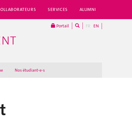
COLLABORATEURS
SERVICES
ALUMNI
Portail
FR
EN
ENT
ue
Nos étudiant-e-s
t