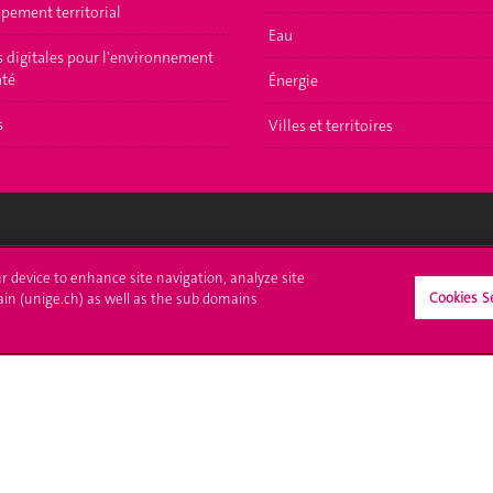
pement territorial
Eau
s digitales pour l'environnement
nté
Énergie
s
Villes et territoires
crire à l'UNIGE
L'UNIGE vous informe
ur device to enhance site navigation, analyze site
Cookies S
ain (unige.ch) as well as the sub domains
culations
UNIGE Mobile
es administratives
Médias
ne question
Offres d'emploi
Bibliothèque