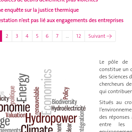
e enquête sur la justice thermique
restation n'est pas lié aux engagements des entreprises
(actuel)
2
3
4
5
6
7
…
12
Suivant →
Le pôle de 
constitue un 
des Sciences d
chercheurs d
qui contribuen
Situés au cro
l’environnemen
des réponses 
entre les 
environnemen