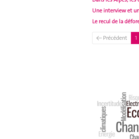
Une interview et un
Le recul de la défo
← Précédent
1
Blog ISE