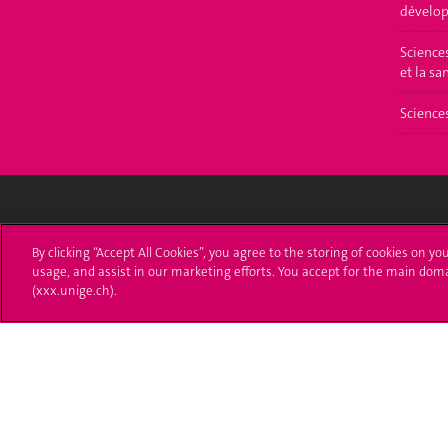
dévelop
Science
et la sa
Science
Université de Genève
S'ins
By clicking “Accept All Cookies”, you agree to the storing of cookies on yo
usage, and assist in our marketing efforts. You accept for the main dom
24 rue du Général-Dufour
Immatri
(xxx.unige.ch).
1211 Genève 4
T. +41 (0)22 379 71 11
Démarch
F. +41 (0)22 379 11 34
Poser u
Contact
Plans d'accès aux bâtiments