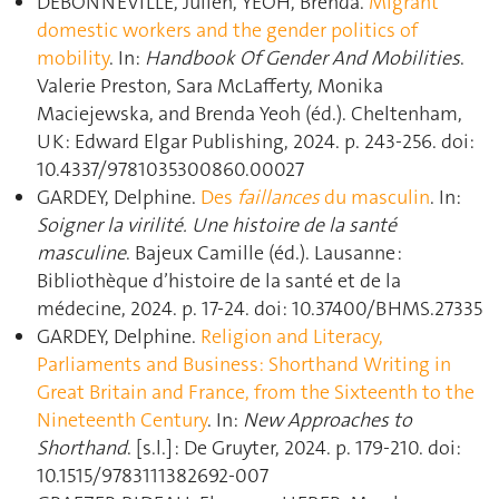
DEBONNEVILLE, Julien, YEOH, Brenda.
Migrant
domestic workers and the gender politics of
mobility
. In:
Handbook Of Gender And Mobilities
.
Valerie Preston, Sara McLafferty, Monika
Maciejewska, and Brenda Yeoh (éd.). Cheltenham,
UK : Edward Elgar Publishing, 2024. p. 243‑256. doi:
10.4337/9781035300860.00027
GARDEY, Delphine.
Des
faillances
du masculin
. In:
Soigner la virilité. Une histoire de la santé
masculine
. Bajeux Camille (éd.). Lausanne :
Bibliothèque d’histoire de la santé et de la
médecine, 2024. p. 17‑24. doi: 10.37400/BHMS.27335
GARDEY, Delphine.
Religion and Literacy,
Parliaments and Business: Shorthand Writing in
Great Britain and France, from the Sixteenth to the
Nineteenth Century
. In:
New Approaches to
Shorthand
. [s.l.] : De Gruyter, 2024. p. 179‑210. doi:
10.1515/9783111382692-007