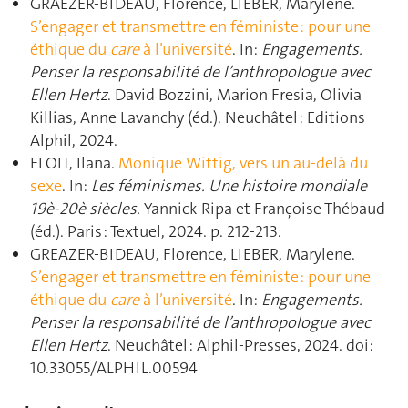
GRAEZER-BIDEAU, Florence, LIEBER, Marylene.
S’engager et transmettre en féministe : pour une
éthique du
care
à l’université
. In:
Engagements.
Penser la responsabilité de l’anthropologue avec
Ellen Hertz
. David Bozzini, Marion Fresia, Olivia
Killias, Anne Lavanchy (éd.). Neuchâtel : Editions
Alphil, 2024.
ELOIT, Ilana.
Monique Wittig, vers un au-delà du
sexe
. In:
Les féminismes. Une histoire mondiale
19è-20è siècles.
Yannick Ripa et Françoise Thébaud
(éd.). Paris : Textuel, 2024. p. 212‑213.
GREAZER-BIDEAU, Florence, LIEBER, Marylene.
S’engager et transmettre en féministe : pour une
éthique du
care
à l’université
. In:
Engagements.
Penser la responsabilité de l’anthropologue avec
Ellen Hertz
. Neuchâtel : Alphil-Presses, 2024. doi:
10.33055/ALPHIL.00594