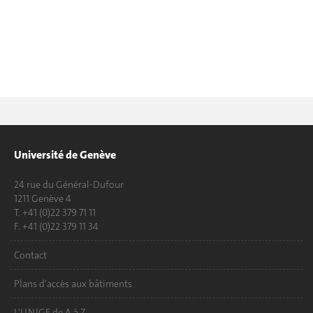
Université de Genève
24 rue du Général-Dufour
1211 Genève 4
T. +41 (0)22 379 71 11
F. +41 (0)22 379 11 34
Contact
Plans d'accès aux bâtiments
L'UNIGE de A à Z