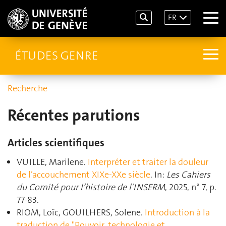
FR
ÉTUDES GENRE
Recherche
Récentes parutions
Articles scientifiques
VUILLE, Marilene.
Interpréter et traiter la douleur
de l’accouchement XIXe-XXe siècle
. In:
Les Cahiers
du Comité pour l’histoire de l’INSERM
, 2025, n° 7, p.
77‑83.
RIOM, Loïc, GOUILHERS, Solene.
Introduction à la
traduction de "Pouvoir, technologie et