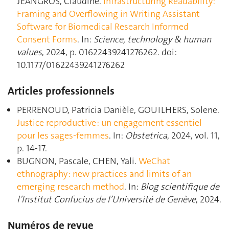
JEANGROS, Claudine.
Infrastructuring Readability:
Framing and Overflowing in Writing Assistant
Software for Biomedical Research Informed
Consent Forms
. In:
Science, technology & human
values
, 2024, p. 01622439241276262. doi:
10.1177/01622439241276262
Articles professionnels
PERRENOUD, Patricia Danièle, GOUILHERS, Solene.
Justice reproductive : un engagement essentiel
pour les sages-femmes
. In:
Obstetrica
, 2024, vol. 11,
p. 14‑17.
BUGNON, Pascale, CHEN, Yali.
WeChat
ethnography : new practices and limits of an
emerging research method
. In:
Blog scientifique de
l’Institut Confucius de l’Université de Genève
, 2024.
Numéros de revue