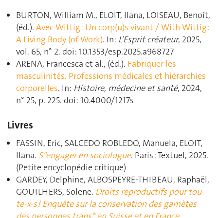
BURTON, William M., ELOIT, Ilana, LOISEAU, Benoît,
(éd.).
Avec Wittig : Un corp(u)s vivant / With Wittig :
A Living Body (of Work)
. In:
L’Esprit créateur
, 2025,
vol. 65, n° 2. doi: 10.1353/esp.2025.a968727
ARENA, Francesca et al., (éd.).
Fabriquer les
masculinités. Professions médicales et hiérarchies
corporelles
. In:
Histoire, médecine et santé
, 2024,
n° 25, p. 225. doi: 10.4000/1217s
Livres
FASSIN, Eric, SALCEDO ROBLEDO, Manuela, ELOIT,
Ilana.
S"engager en sociologue
. Paris : Textuel, 2025.
(Petite encyclopédie critique)
GARDEY, Delphine, ALBOSPEYRE-THIBEAU, Raphaël,
GOUILHERS, Solene.
Droits reproductifs pour tou-
te-x-s ! Enquête sur la conservation des gamètes
des personnes trans* en Suisse et en France
.