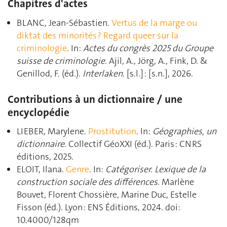
Chapitres d'actes
BLANC, Jean-Sébastien.
Vertus de la marge ou
diktat des minorités ? Regard queer sur la
criminologie
. In:
Actes du congrès 2025 du Groupe
suisse de criminologie
. Ajil, A., Jörg, A., Fink, D. &
Genillod, F. (éd.).
Interlaken
. [s.l.] : [s.n.], 2026.
Contributions à un dictionnaire / une
encyclopédie
LIEBER, Marylene.
Prostitution
. In:
Géographies, un
dictionnaire
. Collectif GéoXXI (éd.). Paris : CNRS
éditions, 2025.
ELOIT, Ilana.
Genre
. In:
Catégoriser. Lexique de la
construction sociale des différences.
Marlène
Bouvet, Florent Chossière, Marine Duc, Estelle
Fisson (éd.). Lyon : ENS Éditions, 2024. doi:
10.4000/128qm