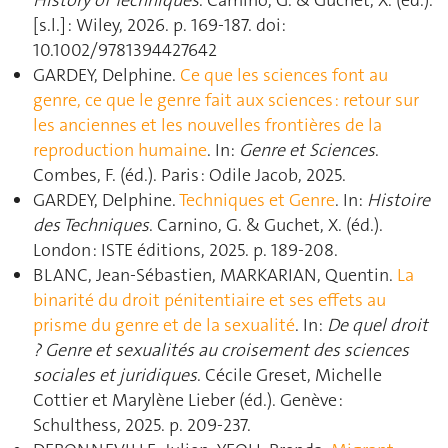
History of Techniques
. Carnino, G. & Guchet, X. (éd.).
[s.l.] : Wiley, 2026. p. 169‑187. doi:
10.1002/9781394427642
GARDEY, Delphine.
Ce que les sciences font au
genre, ce que le genre fait aux sciences : retour sur
les anciennes et les nouvelles frontières de la
reproduction humaine
. In:
Genre et Sciences
.
Combes, F. (éd.). Paris : Odile Jacob, 2025.
GARDEY, Delphine.
Techniques et Genre
. In:
Histoire
des Techniques
. Carnino, G. & Guchet, X. (éd.).
London : ISTE éditions, 2025. p. 189‑208.
BLANC, Jean-Sébastien, MARKARIAN, Quentin.
La
binarité du droit pénitentiaire et ses effets au
prisme du genre et de la sexualité
. In:
De quel droit
? Genre et sexualités au croisement des sciences
sociales et juridiques
. Cécile Greset, Michelle
Cottier et Marylène Lieber (éd.). Genève :
Schulthess, 2025. p. 209‑237.