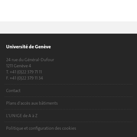
Université de Genève
24 rue du Général-Dufour
1211 Genève 4
T. +41 (0)22 379 71 11
F. +41 (0)22 379 11 34
Contact
Plans d'accès aux bâtiments
L'UNIGE de A à Z
Politique et configuration des cookies