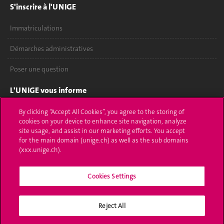
S'inscrire à l'UNIGE
Immatriculations
Démarches administratives
Poser une question
L'UNIGE vous informe
UNIGE Mobile
By clicking “Accept All Cookies”, you agree to the storing of
cookies on your device to enhance site navigation, analyze
site usage, and assist in our marketing efforts. You accept
Médias
for the main domain (unige.ch) as well as the sub domains
(xxx.unige.ch).
Offres d'emploi
Bibliothèque
Cookies Settings
Calendrier académique
Reject All
Médias sociaux UNIGE